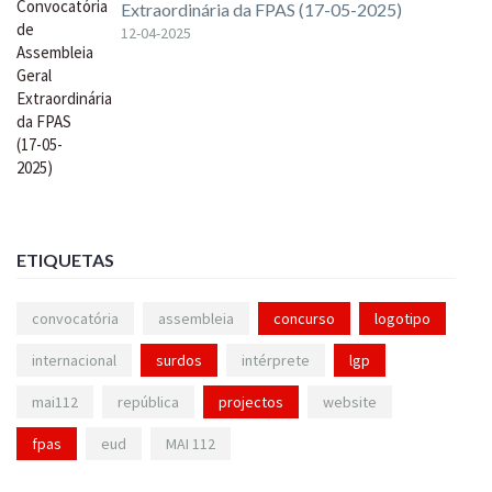
Extraordinária da FPAS (17-05-2025)
12-04-2025
ETIQUETAS
convocatória
assembleia
concurso
logotipo
internacional
surdos
intérprete
lgp
mai112
república
projectos
website
fpas
eud
MAI 112