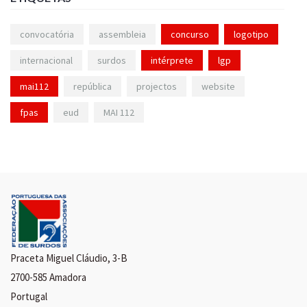
convocatória
assembleia
concurso
logotipo
internacional
surdos
intérprete
lgp
mai112
república
projectos
website
fpas
eud
MAI 112
Praceta Miguel Cláudio, 3-B
2700-585 Amadora
Portugal