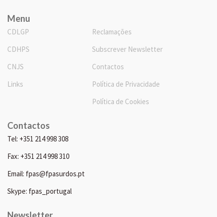
Menu
CDLGP
Reclamações
CDHPS
Subscrever Newsletter
CNJS
Contactos
Links
Política de Privacidade
Política de Cookies
Contactos
Tel: +351 214 998 308
Fax: +351 214 998 310
Email: fpas@fpasurdos.pt
Skype: fpas_portugal
Newsletter