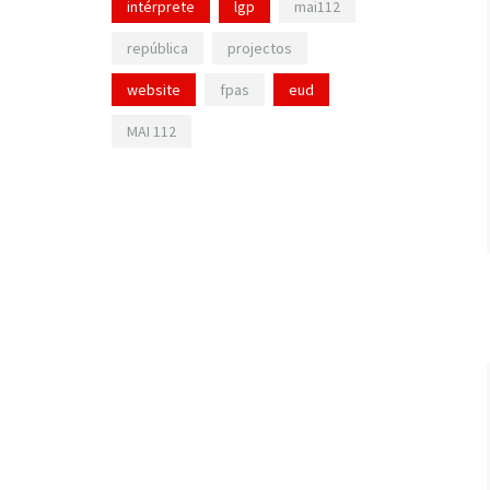
intérprete
lgp
mai112
república
projectos
website
fpas
eud
MAI 112