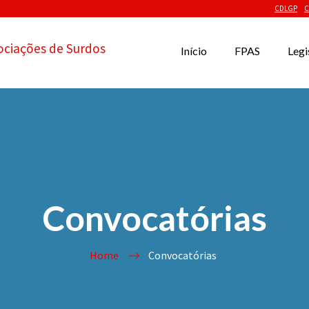
CDLGP
C
ociações de Surdos
Início
FPAS
Legi
Convocatórias
Home
Convocatórias