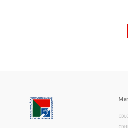
Me
CDL
CDH