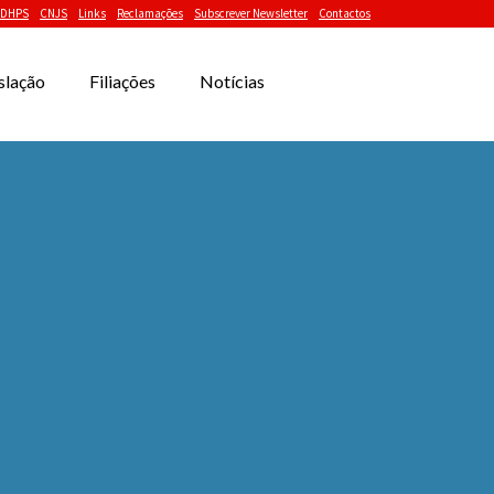
DHPS
CNJS
Links
Reclamações
Subscrever Newsletter
Contactos
slação
Filiações
Notícias