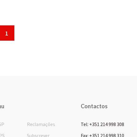
1
nu
Contactos
GP
Reclamações
Tel: +351 214 998 308
PS
Subscrever
Fax: +351 214 998 310