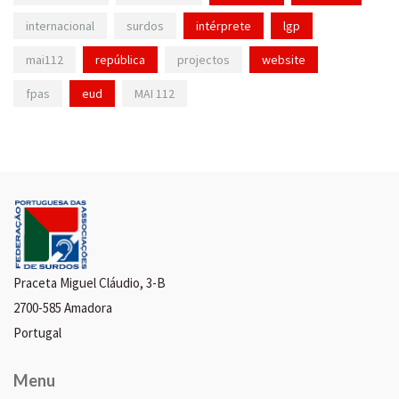
internacional
surdos
intérprete
lgp
mai112
república
projectos
website
fpas
eud
MAI 112
Praceta Miguel Cláudio, 3-B
2700-585 Amadora
Portugal
Menu