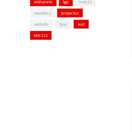
intérprete
lgp
mai112
república
projectos
website
fpas
eud
MAI 112