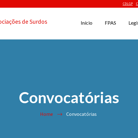
CDLGP
C
ociações de Surdos
Início
FPAS
Legi
Convocatórias
Home
Convocatórias