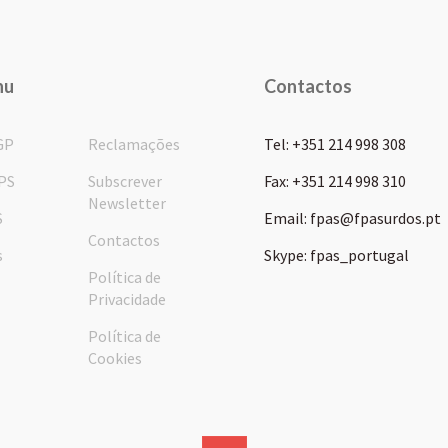
nu
Contactos
GP
Reclamações
Tel: +351 214 998 308
PS
Subscrever
Fax: +351 214 998 310
Newsletter
S
Email: fpas@fpasurdos.pt
Contactos
s
Skype: fpas_portugal
Política de
Privacidade
Política de
Cookies