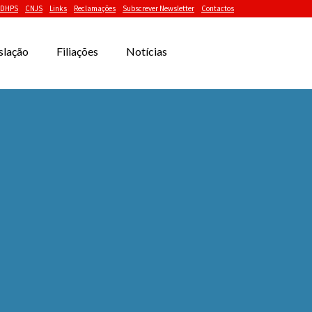
DHPS
CNJS
Links
Reclamações
Subscrever Newsletter
Contactos
slação
Filiações
Notícias