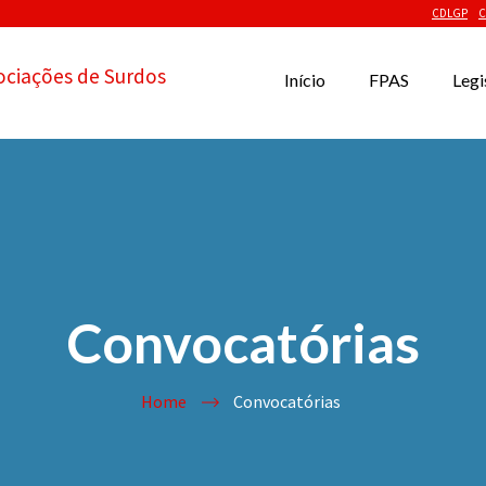
CDLGP
C
ociações de Surdos
Início
FPAS
Legi
Convocatórias
Home
Convocatórias