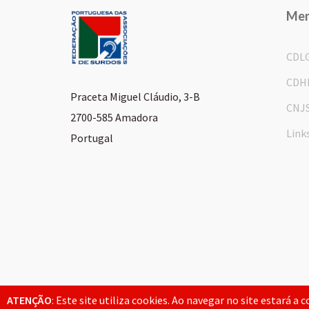
Me
CDL
CDH
Praceta Miguel Cláudio, 3-B
CNJ
2700-585 Amadora
Link
Portugal
© 2026 FPAS. Todos os direitos reservados.
ATENÇÃO
: Este site utiliza cookies. Ao navegar no site estará a 