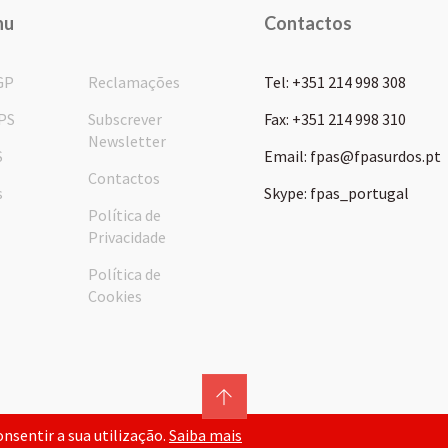
nu
Contactos
GP
Reclamações
Tel: +351 214 998 308
PS
Subscrever
Fax: +351 214 998 310
Newsletter
S
Email: fpas@fpasurdos.pt
Contactos
s
Skype: fpas_portugal
Política de
Privacidade
Política de
Cookies
consentir a sua utilização.
Saiba mais