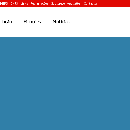
DHPS
CNJS
Links
Reclamações
Subscrever Newsletter
Contactos
slação
Filiações
Notícias