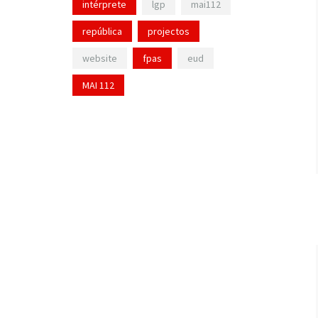
intérprete
lgp
mai112
república
projectos
website
fpas
eud
MAI 112