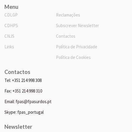
Menu
CDLGP
Reclamações
CDHPS
Subscrever Newsletter
CNJS
Contactos
Links
Política de Privacidade
Política de Cookies
Contactos
Tel: +351 214 998 308
Fax: +351 214 998 310
Email: fpas@fpasurdos.pt
Skype: fpas_portugal
Newsletter