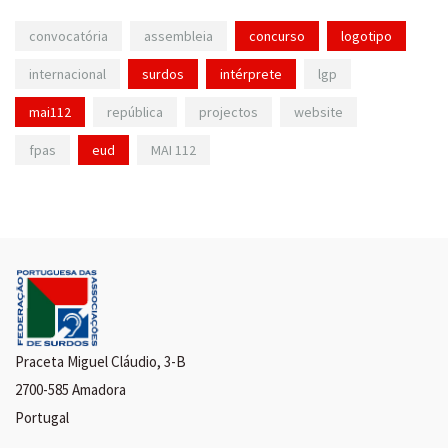
convocatória
assembleia
concurso
logotipo
internacional
surdos
intérprete
lgp
mai112
república
projectos
website
fpas
eud
MAI 112
Praceta Miguel Cláudio, 3-B
2700-585 Amadora
Portugal