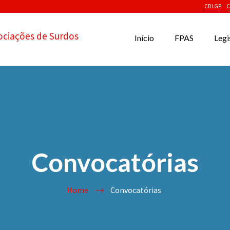
CDLGP
C
ociações de Surdos
Início
FPAS
Legi
Convocatórias
Home
Convocatórias