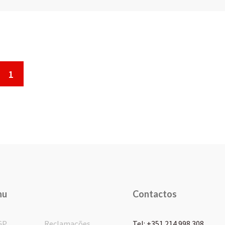
1
nu
Contactos
GP
Reclamações
Tel: +351 214 998 308