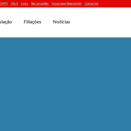
DHPS
CNJS
Links
Reclamações
Subscrever Newsletter
Contactos
slação
Filiações
Notícias