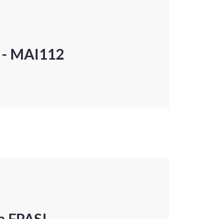
P - MAI112
a FPAS!