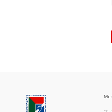
Me
CDL