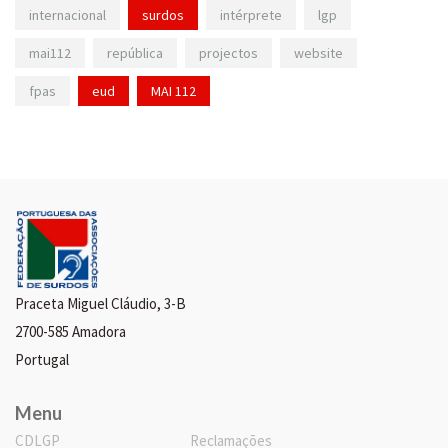
internacional
surdos
intérprete
lgp
mai112
república
projectos
website
fpas
eud
MAI 112
Praceta Miguel Cláudio, 3-B
2700-585 Amadora
Portugal
Menu
CDLGP
Reclamações