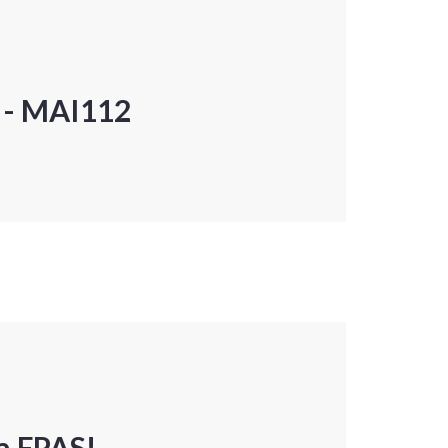
P - MAI112
a FPAS!