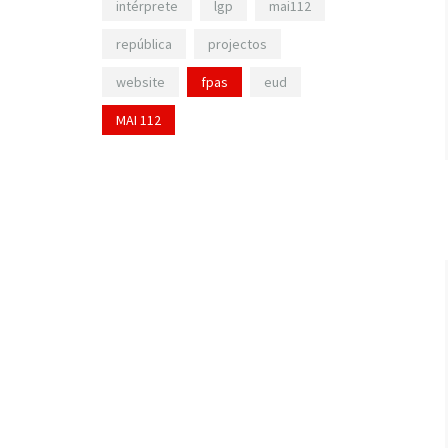
intérprete
lgp
mai112
república
projectos
website
fpas
eud
MAI 112