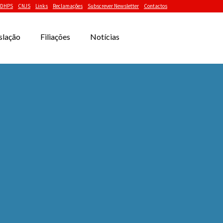
DHPS
CNJS
Links
Reclamações
Subscrever Newsletter
Contactos
slação
Filiações
Notícias