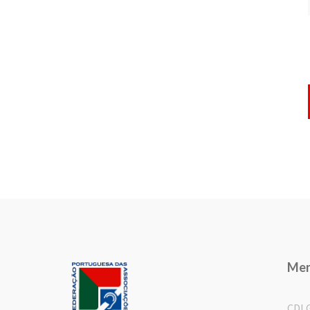
Me
CDL