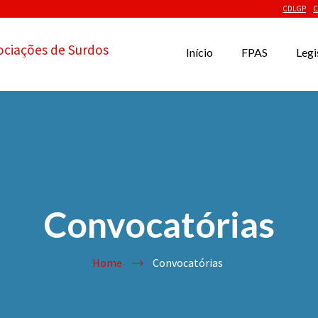
CDLGP
C
ociações de Surdos
Início
FPAS
Legi
Convocatórias
Home
Convocatórias