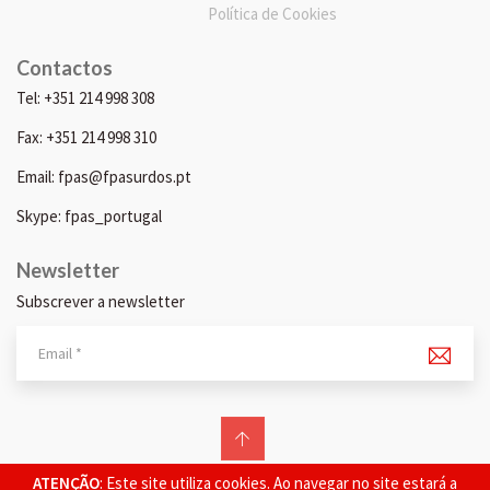
Política de Cookies
Contactos
Tel: +351 214 998 308
Fax: +351 214 998 310
Email: fpas@fpasurdos.pt
Skype: fpas_portugal
Newsletter
Subscrever a newsletter
© 2026 FPAS. Todos os direitos reservados.
ATENÇÃO
: Este site utiliza cookies. Ao navegar no site estará a