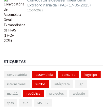
Extraordinária da FPAS (17-05-2025)
12-04-2025
ETIQUETAS
convocatória
assembleia
concurso
logotipo
internacional
surdos
intérprete
lgp
mai112
república
projectos
website
fpas
eud
MAI 112