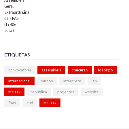
ETIQUETAS
convocatória
assembleia
concurso
logotipo
internacional
surdos
intérprete
lgp
mai112
república
projectos
website
fpas
eud
MAI 112