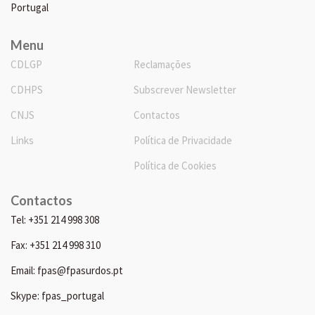
Portugal
Menu
CDLGP
Reclamações
CDHPS
Subscrever Newsletter
CNJS
Contactos
Links
Política de Privacidade
Política de Cookies
Contactos
Tel: +351 214 998 308
Fax: +351 214 998 310
Email: fpas@fpasurdos.pt
Skype: fpas_portugal