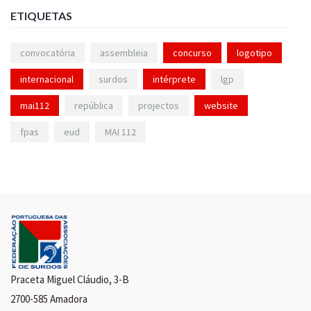
ETIQUETAS
convocatória
assembleia
concurso
logotipo
internacional
surdos
intérprete
lgp
mai112
república
projectos
website
fpas
eud
MAI 112
Praceta Miguel Cláudio, 3-B
2700-585 Amadora