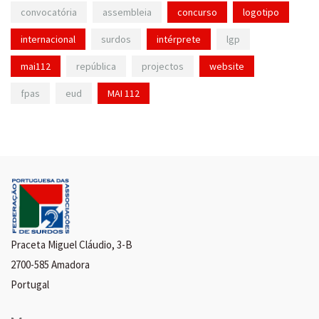
convocatória
assembleia
concurso
logotipo
internacional
surdos
intérprete
lgp
mai112
república
projectos
website
fpas
eud
MAI 112
Praceta Miguel Cláudio, 3-B
2700-585 Amadora
Portugal