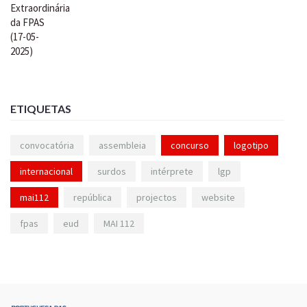
ETIQUETAS
convocatória
assembleia
concurso
logotipo
internacional
surdos
intérprete
lgp
mai112
república
projectos
website
fpas
eud
MAI 112