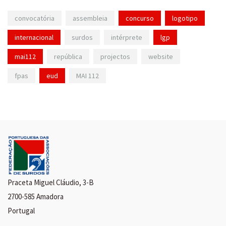
convocatória
assembleia
concurso
logotipo
internacional
surdos
intérprete
lgp
mai112
república
projectos
website
fpas
eud
MAI 112
Praceta Miguel Cláudio, 3-B
2700-585 Amadora
Portugal