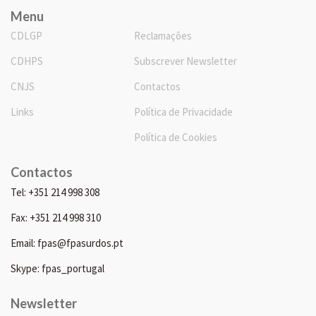
Menu
CDLGP
Reclamações
CDHPS
Subscrever Newsletter
CNJS
Contactos
Links
Política de Privacidade
Política de Cookies
Contactos
Tel: +351 214 998 308
Fax: +351 214 998 310
Email: fpas@fpasurdos.pt
Skype: fpas_portugal
Newsletter