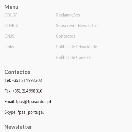
Menu
CDLGP
Reclamações
CDHPS
Subscrever Newsletter
CNJS
Contactos
Links
Política de Privacidade
Política de Cookies
Contactos
Tel: +351 214 998 308
Fax: +351 214 998 310
Email: fpas@fpasurdos.pt
Skype: fpas_portugal
Newsletter