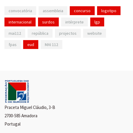
convocatória
assembleia
concurso
logotipo
internacional
surdos
intérprete
lgp
mai112
república
projectos
website
fpas
eud
MAI 112
Praceta Miguel Cláudio, 3-B
2700-585 Amadora
Portugal