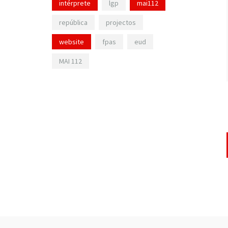
intérprete
lgp
mai112
república
projectos
website
fpas
eud
MAI 112