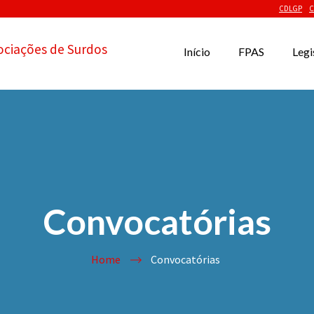
CDLGP
C
ociações de Surdos
Início
FPAS
Legi
Convocatórias
Home
Convocatórias