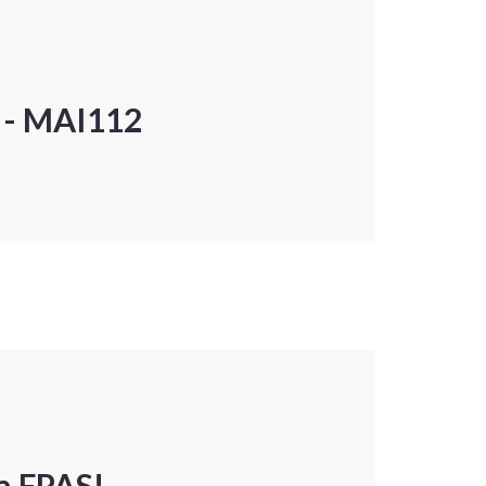
P - MAI112
a FPAS!