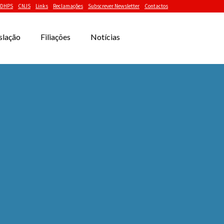
DHPS
CNJS
Links
Reclamações
Subscrever Newsletter
Contactos
slação
Filiações
Notícias