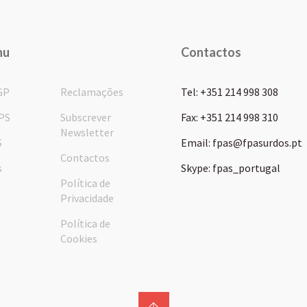
nu
Contactos
GP
Reclamações
Tel: +351 214 998 308
PS
Subscrever
Fax: +351 214 998 310
Newsletter
S
Email: fpas@fpasurdos.pt
Contactos
s
Skype: fpas_portugal
Política de
Privacidade
Política de
Cookies