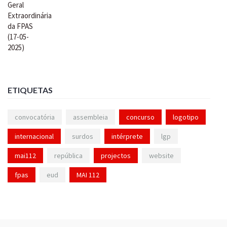
ETIQUETAS
convocatória
assembleia
concurso
logotipo
internacional
surdos
intérprete
lgp
mai112
república
projectos
website
fpas
eud
MAI 112