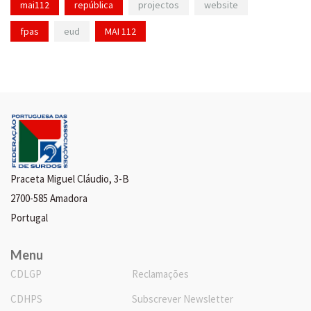
mai112
república
projectos
website
fpas
eud
MAI 112
Praceta Miguel Cláudio, 3-B
2700-585 Amadora
Portugal
Menu
CDLGP
Reclamações
CDHPS
Subscrever Newsletter