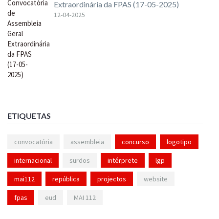
Extraordinária da FPAS (17-05-2025)
12-04-2025
ETIQUETAS
convocatória
assembleia
concurso
logotipo
internacional
surdos
intérprete
lgp
mai112
república
projectos
website
fpas
eud
MAI 112