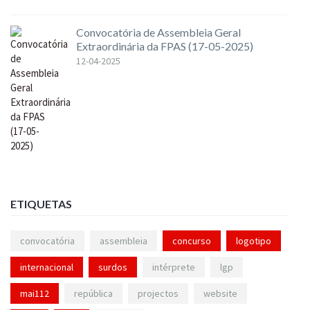
Convocatória de Assembleia Geral
Extraordinária da FPAS (17-05-2025)
12-04-2025
ETIQUETAS
convocatória
assembleia
concurso
logotipo
internacional
surdos
intérprete
lgp
mai112
república
projectos
website