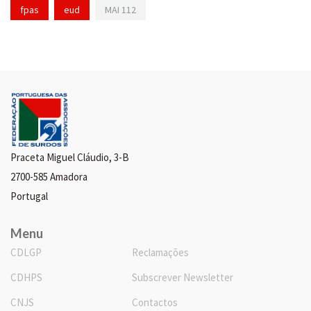
fpas
eud
MAI 112
Praceta Miguel Cláudio, 3-B
2700-585 Amadora
Portugal
Menu
CDLGP
Reclamações
CDHPS
Subscrever Newsletter
CNJS
Contactos