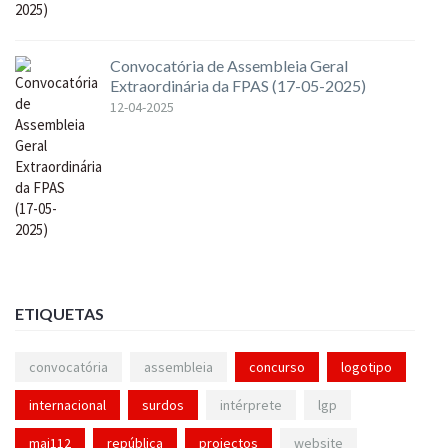
Convocatória de Assembleia Geral
Extraordinária da FPAS (17-05-2025)
12-04-2025
ETIQUETAS
convocatória
assembleia
concurso
logotipo
internacional
surdos
intérprete
lgp
mai112
república
projectos
website