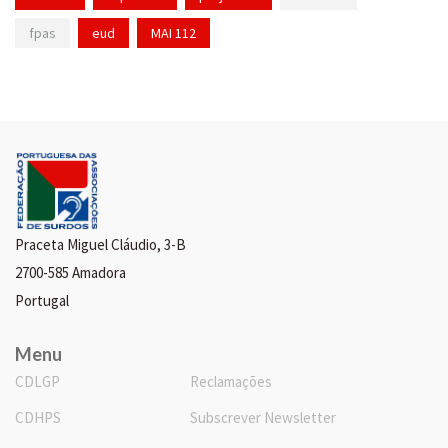
fpas
eud
MAI 112
Praceta Miguel Cláudio, 3-B
2700-585 Amadora
Portugal
Menu
CDLGP
Reclamações
CDHPS
Subscrever Newsletter