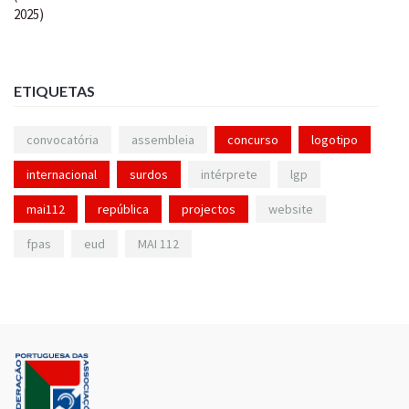
ETIQUETAS
convocatória
assembleia
concurso
logotipo
internacional
surdos
intérprete
lgp
mai112
república
projectos
website
fpas
eud
MAI 112