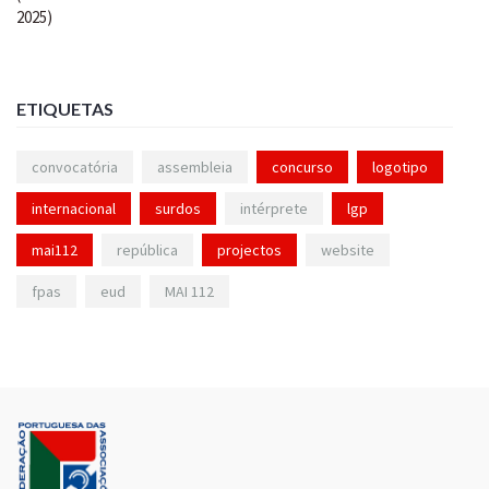
ETIQUETAS
convocatória
assembleia
concurso
logotipo
internacional
surdos
intérprete
lgp
mai112
república
projectos
website
fpas
eud
MAI 112