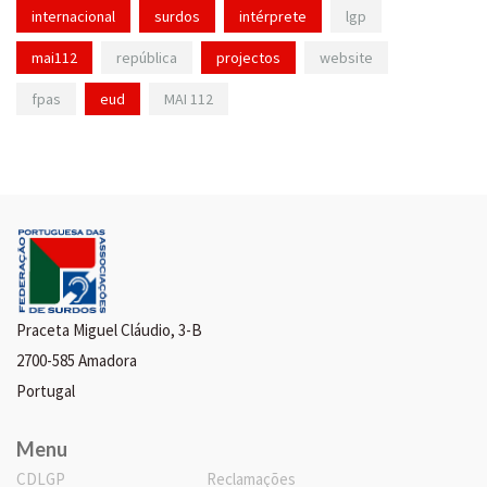
internacional
surdos
intérprete
lgp
mai112
república
projectos
website
fpas
eud
MAI 112
Praceta Miguel Cláudio, 3-B
2700-585 Amadora
Portugal
Menu
CDLGP
Reclamações