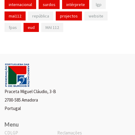
internacional
surdos
intérprete
lgp
mai112
república
projectos
website
fpas
eud
MAI 112
Praceta Miguel Cláudio, 3-B
2700-585 Amadora
Portugal
Menu
CDLGP
Reclamações