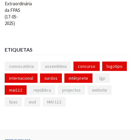
ETIQUETAS
convocatória
assembleia
concurso
logotipo
internacional
surdos
intérprete
lgp
mai112
república
projectos
website
fpas
eud
MAI 112