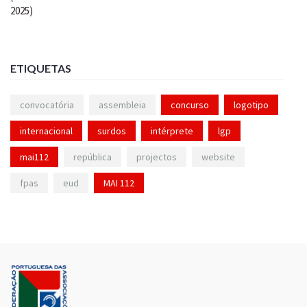
ETIQUETAS
convocatória
assembleia
concurso
logotipo
internacional
surdos
intérprete
lgp
mai112
república
projectos
website
fpas
eud
MAI 112