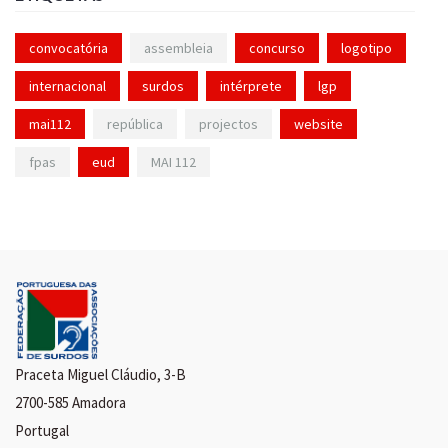
convocatória
assembleia
concurso
logotipo
internacional
surdos
intérprete
lgp
mai112
república
projectos
website
fpas
eud
MAI 112
Praceta Miguel Cláudio, 3-B
2700-585 Amadora
Portugal