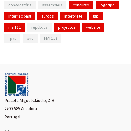
convocatória
assembleia
concurso
logotipo
internacional
surdos
intérprete
lgp
mai112
república
projectos
website
fpas
eud
MAI 112
Praceta Miguel Cláudio, 3-B
2700-585 Amadora
Portugal