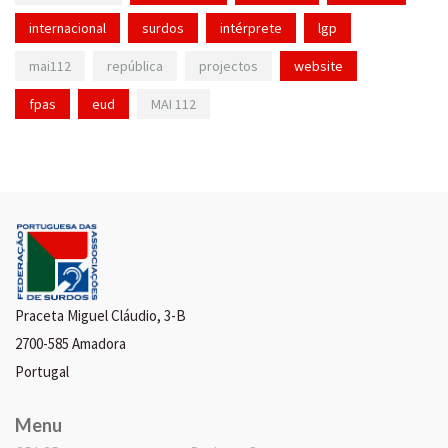
internacional
surdos
intérprete
lgp
mai112
república
projectos
website
fpas
eud
MAI 112
Praceta Miguel Cláudio, 3-B
2700-585 Amadora
Portugal
Menu