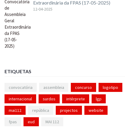
Extraordinária da FPAS (17-05-2025)
12-04-2025
ETIQUETAS
convocatória
assembleia
concurso
logotipo
internacional
surdos
intérprete
lgp
mai112
república
projectos
website
fpas
eud
MAI 112