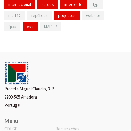
internacional
surdos
intérprete
lgp
mai112
república
projectos
website
fpas
eud
MAI 112
Praceta Miguel Cláudio, 3-B
2700-585 Amadora
Portugal
Menu
CDLGP
Reclamações