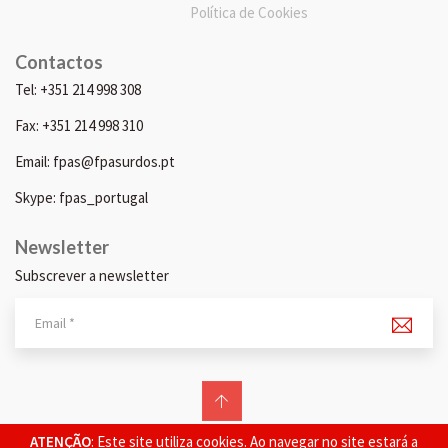
Política de Cookies
Contactos
Tel: +351 214 998 308
Fax: +351 214 998 310
Email: fpas@fpasurdos.pt
Skype: fpas_portugal
Newsletter
Subscrever a newsletter
© 2026 FPAS. Todos os direitos reservados.
ATENÇÃO
: Este site utiliza cookies. Ao navegar no site estará a