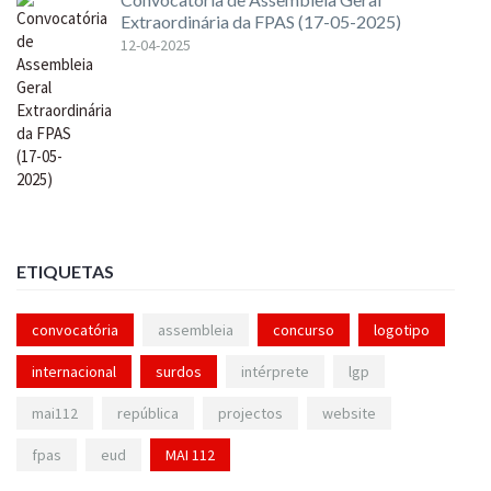
Extraordinária da FPAS (17-05-2025)
12-04-2025
ETIQUETAS
convocatória
assembleia
concurso
logotipo
internacional
surdos
intérprete
lgp
mai112
república
projectos
website
fpas
eud
MAI 112