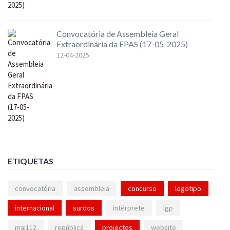
Convocatória de Assembleia Geral
Extraordinária da FPAS (17-05-2025)
12-04-2025
ETIQUETAS
convocatória
assembleia
concurso
logotipo
internacional
surdos
intérprete
lgp
mai112
república
projectos
website