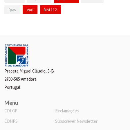
fpas
eud
MAI 112
Praceta Miguel Cláudio, 3-B
2700-585 Amadora
Portugal
Menu
CDLGP
Reclamações
CDHPS
Subscrever Newsletter