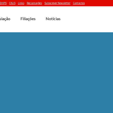
DHPS
CNJS
Links
Reclamações
Subscrever Newsletter
Contactos
slação
Filiações
Notícias