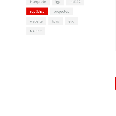
intérprete
lgp
mai112
república
projectos
website
fpas
eud
MAI 112