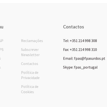
nu
Contactos
GP
Reclamações
Tel: +351 214 998 308
PS
Subscrever
Fax: +351 214 998 310
Newsletter
S
Email: fpas@fpasurdos.pt
Contactos
s
Skype: fpas_portugal
Política de
Privacidade
Política de
Cookies