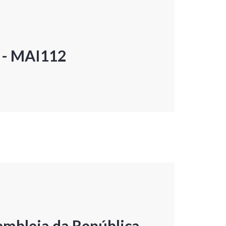
P - MAI112
embleia da República