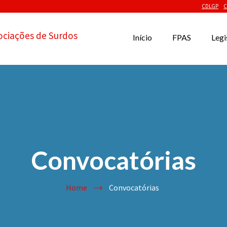
CDLGP
C
ociações de Surdos
Início
FPAS
Legi
Convocatórias
Home
Convocatórias