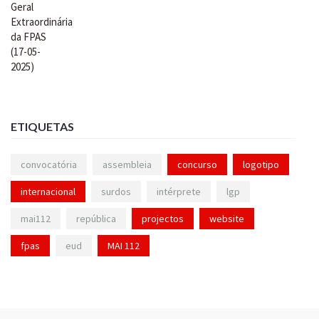
ETIQUETAS
convocatória
assembleia
concurso
logotipo
internacional
surdos
intérprete
lgp
mai112
república
projectos
website
fpas
eud
MAI 112