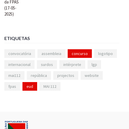
ETIQUETAS
convocatória
assembleia
concurso
logotipo
internacional
surdos
intérprete
lgp
mai112
república
projectos
website
fpas
eud
MAI 112