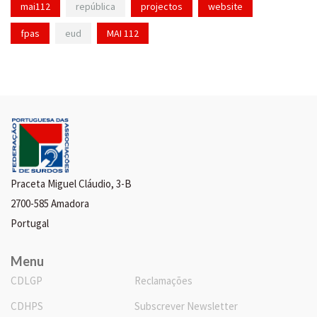
mai112
república
projectos
website
fpas
eud
MAI 112
Praceta Miguel Cláudio, 3-B
2700-585 Amadora
Portugal
Menu
CDLGP
Reclamações
CDHPS
Subscrever Newsletter