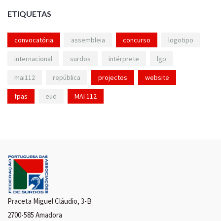
ETIQUETAS
convocatória
assembleia
concurso
logotipo
internacional
surdos
intérprete
lgp
mai112
república
projectos
website
fpas
eud
MAI 112
Praceta Miguel Cláudio, 3-B
2700-585 Amadora