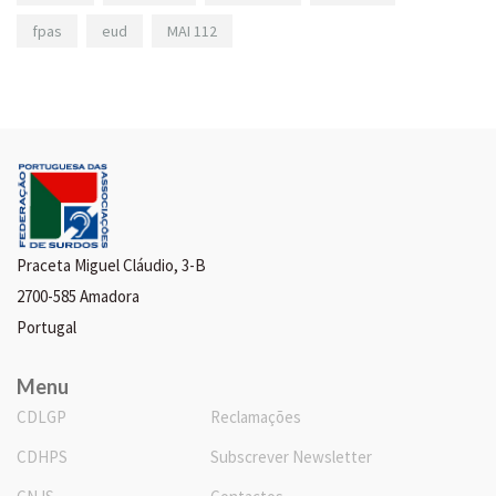
fpas
eud
MAI 112
Praceta Miguel Cláudio, 3-B
2700-585 Amadora
Portugal
Menu
CDLGP
Reclamações
CDHPS
Subscrever Newsletter