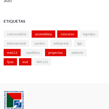
ETIQUETAS
convocatória
assembleia
concurso
logotipo
internacional
surdos
intérprete
lgp
mai112
república
projectos
website
fpas
eud
MAI 112