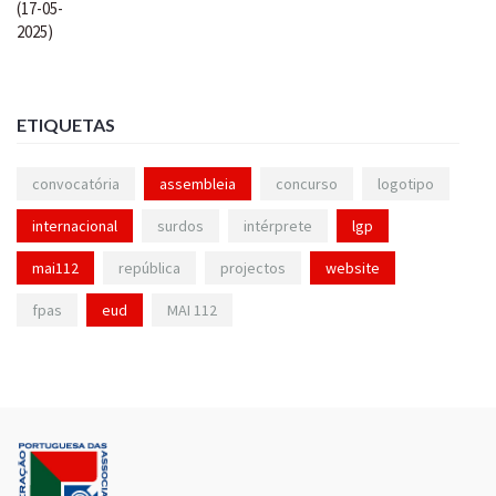
ETIQUETAS
convocatória
assembleia
concurso
logotipo
internacional
surdos
intérprete
lgp
mai112
república
projectos
website
fpas
eud
MAI 112