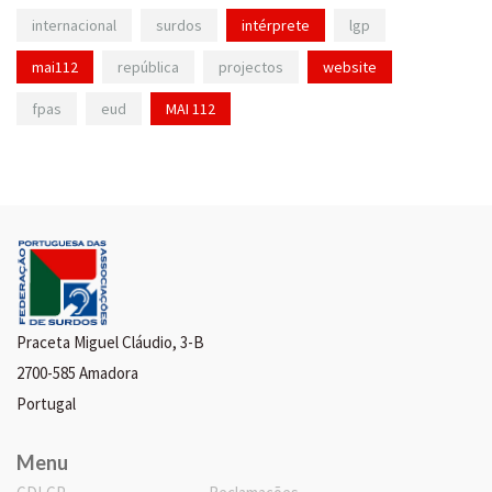
internacional
surdos
intérprete
lgp
mai112
república
projectos
website
fpas
eud
MAI 112
Praceta Miguel Cláudio, 3-B
2700-585 Amadora
Portugal
Menu