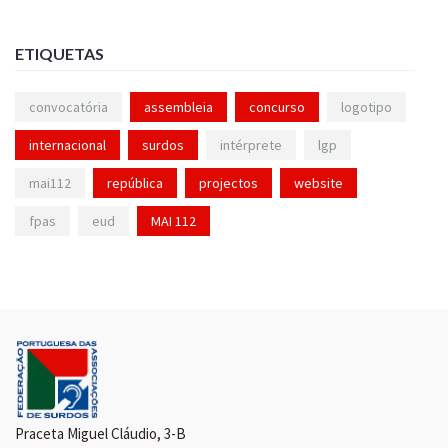
ETIQUETAS
convocatória
assembleia
concurso
logotipo
internacional
surdos
intérprete
lgp
mai112
república
projectos
website
fpas
eud
MAI 112
Praceta Miguel Cláudio, 3-B