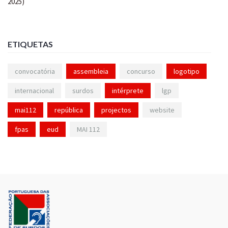
ETIQUETAS
convocatória
assembleia
concurso
logotipo
internacional
surdos
intérprete
lgp
mai112
república
projectos
website
fpas
eud
MAI 112