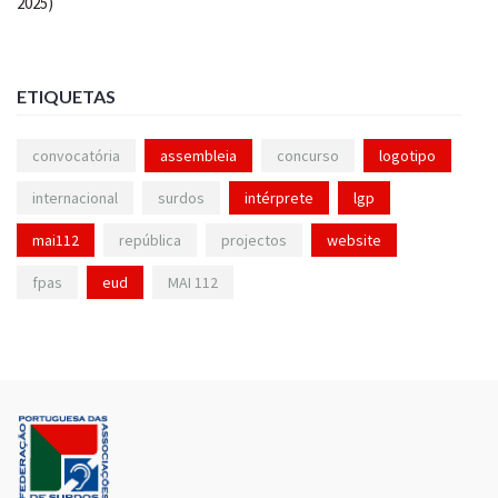
ETIQUETAS
convocatória
assembleia
concurso
logotipo
internacional
surdos
intérprete
lgp
mai112
república
projectos
website
fpas
eud
MAI 112