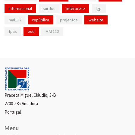
internacional
surdos
intérprete
lgp
mai112
república
projectos
website
fpas
eud
MAI 112
Praceta Miguel Cláudio, 3-B
2700-585 Amadora
Portugal
Menu