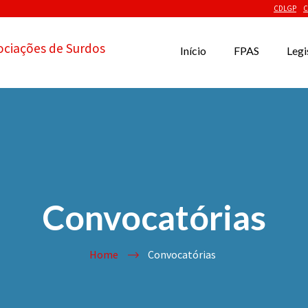
CDLGP
C
ociações de Surdos
Início
FPAS
Legi
Convocatórias
Home
Convocatórias