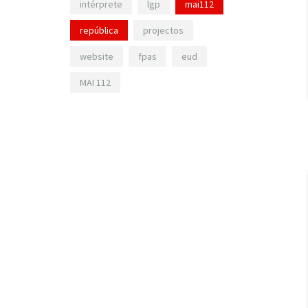
intérprete
lgp
mai112
república
projectos
website
fpas
eud
MAI 112