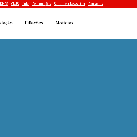
DHPS
CNJS
Links
Reclamações
Subscrever Newsletter
Contactos
slação
Filiações
Notícias